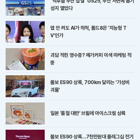
"덕후들 부산 집결" GS25, 부산 서면에 뽑기
성지 열었다
앱 안 켜도 AI가 척척, 폴드8은 '지능형 T
V'인가
괴담 적힌 영수증? 메가커피 이색 마케팅 적
중
볼보 ES90 상륙, 700km 달리는 '가성비
괴물'
일본 '품절 대란' 브륄레 아이스크림 상륙
볼보 ES90 상륙…7천만원대 플래그십 전기