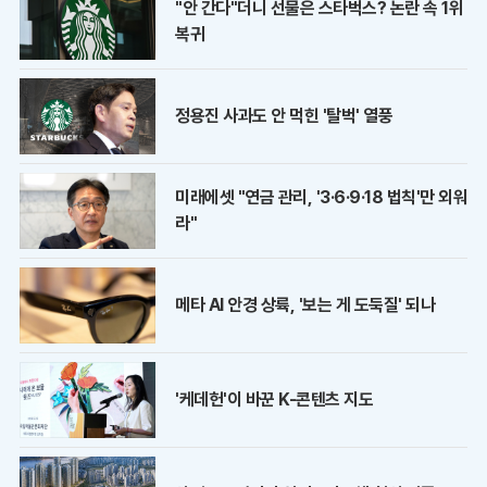
"안 간다"더니 선물은 스타벅스? 논란 속 1위
복귀
정용진 사과도 안 먹힌 '탈벅' 열풍
미래에셋 "연금 관리, '3·6·9·18 법칙'만 외워
라"
메타 AI 안경 상륙, '보는 게 도둑질' 되나
'케데헌'이 바꾼 K-콘텐츠 지도