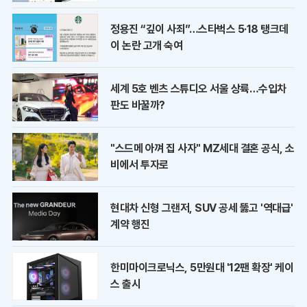
정용진 “깊이 사죄”…스타벅스 5·18 탱크데
이 논란 고개 숙여
세계 5호 벤츠 스튜디오 서울 상륙…수입차
판도 바꿀까?
"스드메 아껴 집 사자" MZ세대 결혼 공식, 소
비에서 투자로
현대차 신형 그랜저, SUV 공세 뚫고 '역대급'
계약 행진
한미마이크로닉스, 5만원대 '12팬 확장' 케이
스 출시