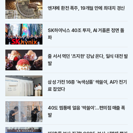
엔저에 환전 폭주, 19개월 만에 최대치 경신
SK하이닉스 40조 투자, AI 거품론 정면 돌
파
줄 서서 먹던 '츠지한' 강남 온다, 일식 대전 발
발
삼성 가전 16종 '녹색상품' 싹쓸이, AI가 전기
료 잡았다
40도 찜통에 얼음 '싹쓸이'…편의점 매출 폭
발