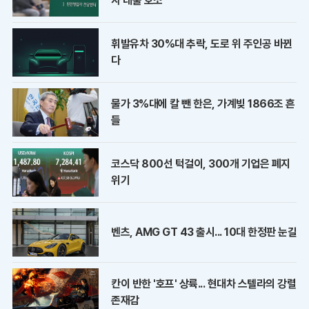
자 대출 호소
휘발유차 30%대 추락, 도로 위 주인공 바뀐
다
물가 3%대에 칼 뺀 한은, 가계빚 1866조 흔
들
코스닥 800선 턱걸이, 300개 기업은 폐지
위기
벤츠, AMG GT 43 출시... 10대 한정판 눈길
칸이 반한 '호프' 상륙... 현대차 스텔라의 강렬
존재감