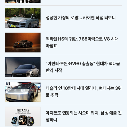
성공한 가장의 로망… 카이엔 직접 타보니
맥라렌 HS의 귀환, 788마력으로 V8 시대
마침표
"아반떼·투싼·GV90 총출동" 현대차 역대급
반격 시작
테슬라 연 10만대 시대 열리나, 현대차는 3위
로 추락
아이폰도 연동되는 샤오미 워치, 삼성·애플 긴
장하나