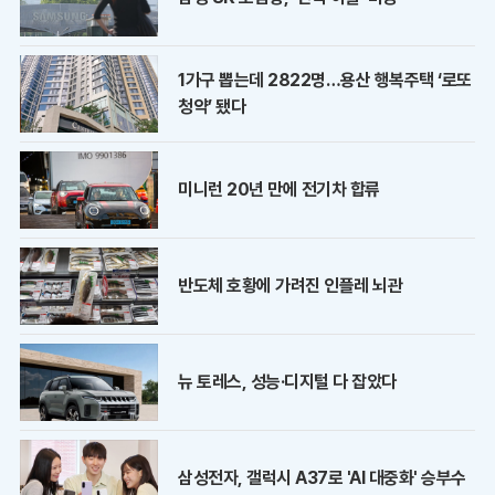
1가구 뽑는데 2822명…용산 행복주택 ‘로또
청약’ 됐다
미니런 20년 만에 전기차 합류
반도체 호황에 가려진 인플레 뇌관
뉴 토레스, 성능·디지털 다 잡았다
삼성전자, 갤럭시 A37로 'AI 대중화' 승부수