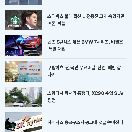
스타벅스 불매 확산… 정용진 고개 숙였지만
여론 '싸늘'
벤츠 S클래스 꺾은 BMW 7시리즈, 비결은
'특별 대접'
쿠팡이츠 '전 국민 무료배달' 선언, 배민 잡
나?
스웨디시 럭셔리 통했다, XC90 수입 SUV
평정
하이닉스 응급구조사 공고에 댓글 쏟아졌다