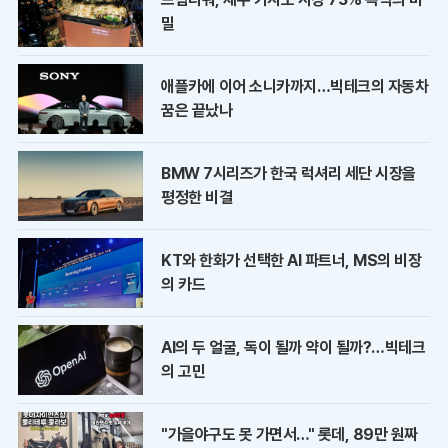
밀
애플카에 이어 소니카까지…빅테크의 자동차
꿈은 끝났나
BMW 7시리즈가 한국 럭셔리 세단 시장을
평정한 비결
KT와 한화가 선택한 AI 파트너, MS의 비장
의 카드
AI의 두 얼굴, 독이 될까 약이 될까?…빅테크
의 고민
"가을야구도 못 가면서…" 롯데, 89만 원짜