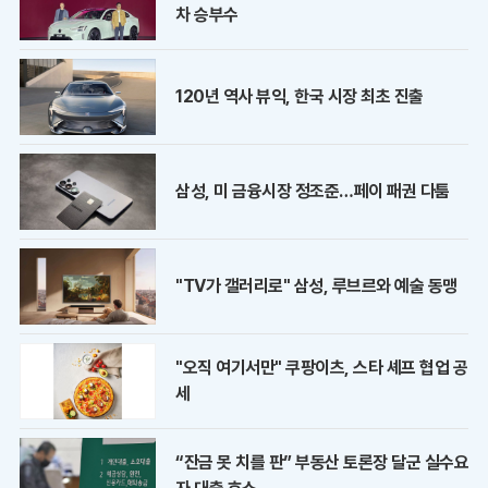
차 승부수
120년 역사 뷰익, 한국 시장 최초 진출
삼성, 미 금융시장 정조준…페이 패권 다툼
"TV가 갤러리로" 삼성, 루브르와 예술 동맹
"오직 여기서만" 쿠팡이츠, 스타 셰프 협업 공
세
“잔금 못 치를 판” 부동산 토론장 달군 실수요