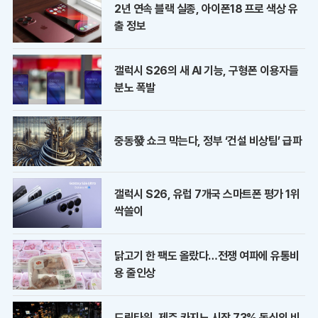
2년 연속 블랙 실종, 아이폰18 프로 색상 유
출 정보
갤럭시 S26의 새 AI 기능, 구형폰 이용자들
분노 폭발
중동發 쇼크 막는다, 정부 ‘건설 비상팀’ 급파
갤럭시 S26, 유럽 7개국 스마트폰 평가 1위
싹쓸이
닭고기 한 팩도 올랐다…전쟁 여파에 유통비
용 줄인상
드림타워, 제주 카지노 시장 73% 독식의 비