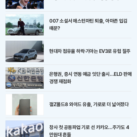
007 소설서 애스턴마틴 퇴출, 아마존 입김
때문?
현대차 점유율 하락·기아는 EV3로 유럽 질주
은행권, 증시 연동 예금 잇단 출시…ELD 판매
경쟁 재점화
갤Z폴드8 와이드 유출, 가로로 더 넓어졌다
창사 첫 공동파업 기로 선 카카오…주가도 4
만원대 흔들