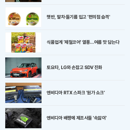
햇반, 말차·들기름 입고 '편의점 습격'
식품업계 '제철코어' 열풍…여름 맛 담는다
토요타, LG와 손잡고 SDV 진화
엔비디아 RTX 스파크 '원가 쇼크'
엔비디아 배짱에 제조사들 '속앓이'