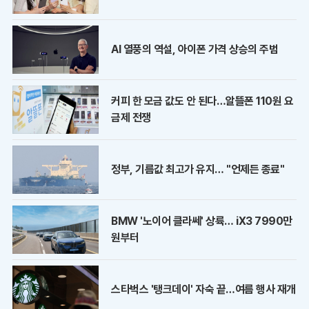
AI 열풍의 역설, 아이폰 가격 상승의 주범
커피 한 모금 값도 안 된다…알뜰폰 110원 요
금제 전쟁
정부, 기름값 최고가 유지… "언제든 종료"
BMW '노이어 클라쎄' 상륙… iX3 7990만
원부터
스타벅스 '탱크데이' 자숙 끝…여름 행사 재개