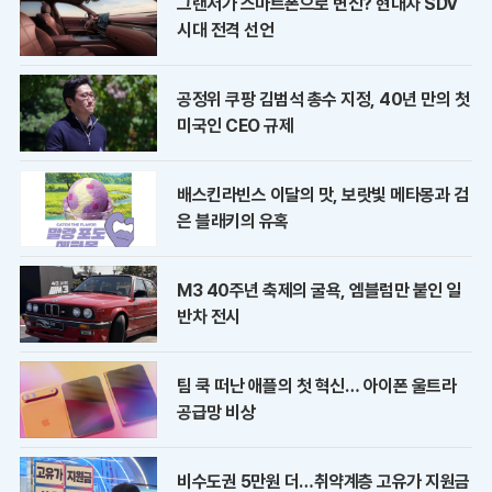
그랜저가 스마트폰으로 변신? 현대차 SDV
시대 전격 선언
공정위 쿠팡 김범석 총수 지정, 40년 만의 첫
미국인 CEO 규제
배스킨라빈스 이달의 맛, 보랏빛 메타몽과 검
은 블래키의 유혹
M3 40주년 축제의 굴욕, 엠블럼만 붙인 일
반차 전시
팀 쿡 떠난 애플의 첫 혁신… 아이폰 울트라
공급망 비상
비수도권 5만원 더…취약계층 고유가 지원금