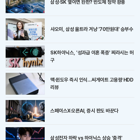
삼성·SK 옆이면 완판? 반도체 청약 광풍
샤오미, 삼성 울트라 겨냥 '70만원대' 승부수
SK하이닉스, '성과급 이혼 폭증' 찌라시는 허
구
맥·윈도우 즉시 인식…씨게이트 고용량 HDD
리뷰
스페이스X·오픈AI, 증시 판도 바꾼다
삼성전자 하락 vs 하이닉스 상승 '충격'