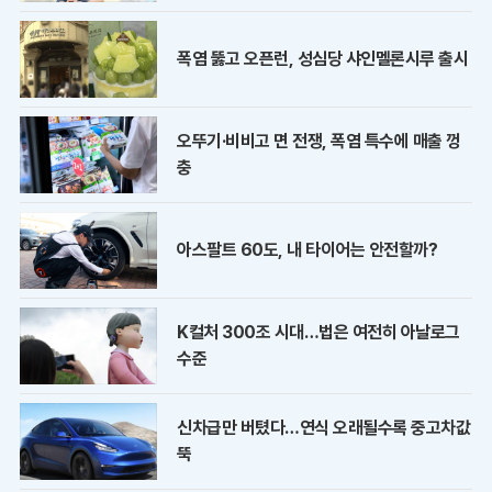
폭염 뚫고 오픈런, 성심당 샤인멜론시루 출시
오뚜기·비비고 면 전쟁, 폭염 특수에 매출 껑
충
아스팔트 60도, 내 타이어는 안전할까?
K컬처 300조 시대…법은 여전히 아날로그
수준
신차급만 버텼다…연식 오래될수록 중고차값
뚝