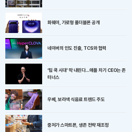
화웨이, 가로형 폴더블폰 공개
네이버의 인도 진출, TCS와 협력
‘팀 쿡 시대’ 막 내린다…애플 차기 CEO는 존
터너스
우베, 보라색 식음료 트렌드 주도
중저가 스마트폰, 생존 전략 재조정