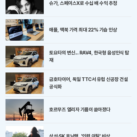
슈가, 스페이스X로 수십 배 수익 추정
애플, 맥북 가격 최대 22% 기습 인상
토요타의 변신... RAV4, 한국형 음성인식 탑
재
금호타이어, 독일 TTC서 유럽 신공장 건설
공식화
호르무즈 열리자 기름이 쏟아졌다
삼성·SK 호남행, '인력 이탈' 비상