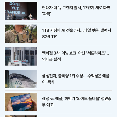
현대차 더 뉴 그랜저 출시, 17인치 세로 화면
'파격'
1TB 저장에 AI 전술까지…베일 벗은 '갤럭시
S26 TE'
백화점 3사 '어닝 쇼크' 아닌 '서프라이즈'…
역대급 실적
삼성전자, 출하량 1위 수성… 수익성은 애플
이 '독식'
삼성 vs 애플, 하반기 '와이드 폴더블' 정면승
부 예고