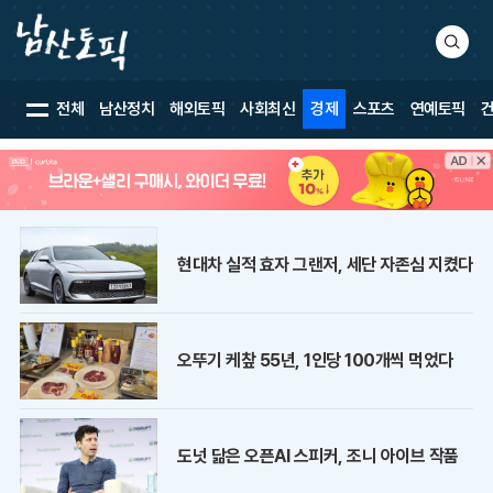
검
색
전체
남산정치
해외토픽
사회최신
경제
스포츠
연예토픽
현대차 실적 효자 그랜저, 세단 자존심 지켰다
오뚜기 케챂 55년, 1인당 100개씩 먹었다
도넛 닮은 오픈AI 스피커, 조니 아이브 작품