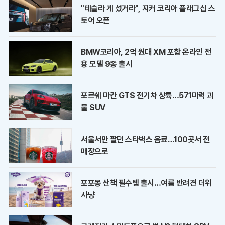
"테슬라 게 섰거라", 지커 코리아 플래그십 스
토어 오픈
BMW코리아, 2억 원대 XM 포함 온라인 전
용 모델 9종 출시
포르쉐 마칸 GTS 전기차 상륙…571마력 괴
물 SUV
서울서만 팔던 스타벅스 음료…100곳서 전
매장으로
포포몽 산책 필수템 출시…여름 반려견 더위
사냥