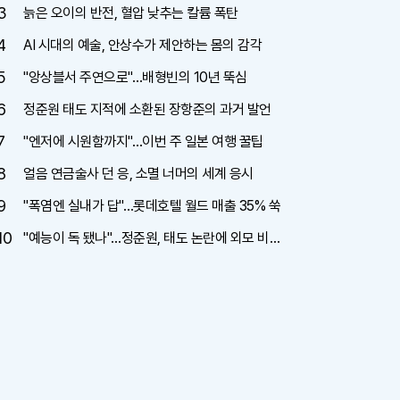
3
늙은 오이의 반전, 혈압 낮추는 칼륨 폭탄
4
AI 시대의 예술, 안상수가 제안하는 몸의 감각
5
"앙상블서 주연으로"…배형빈의 10년 뚝심
6
정준원 태도 지적에 소환된 장항준의 과거 발언
7
"엔저에 시원함까지"…이번 주 일본 여행 꿀팁
8
얼음 연금술사 던 응, 소멸 너머의 세계 응시
9
"폭염엔 실내가 답"…롯데호텔 월드 매출 35% 쑥
10
"예능이 독 됐나"…정준원, 태도 논란에 외모 비하
까지