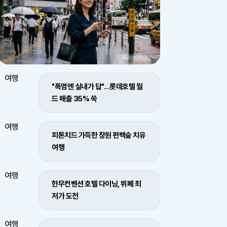
여행
"폭염엔 실내가 답"…롯데호텔 월
드 매출 35% 쑥
여행
피톤치드 가득한 창원 편백숲 치유
여행
여행
한무컨벤션 호텔 다이닝, 뷔페 최
저가 도전
여행