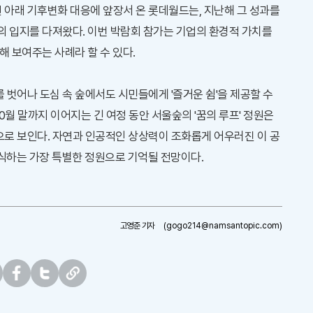
전 아래 기후변화 대응에 앞장서 온 롯데월드는, 지난해 그 성과를
의 입지를 다져왔다. 이번 박람회 참가는 기업의 환경적 가치를
해 보여주는 사례라 할 수 있다.
벗어나 도심 속 숲에서도 시민들에게 '즐거운 쉼'을 제공할 수
0월 말까지 이어지는 긴 여정 동안 서울숲의 '꿈의 루프' 정원은
로 보인다. 자연과 인공적인 상상력이 조화롭게 어우러진 이 공
장식하는 가장 특별한 정원으로 기억될 전망이다.
고영준 기자
(gogo214@namsantopic.com)
페
트
U
이
위
R