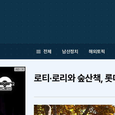
전체
남산정치
해외토픽
로티·로리와 숲산책, 롯