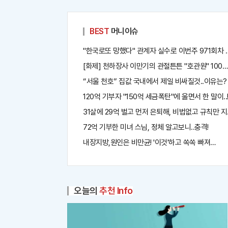
오
톡
BEST
머니이슈
"한국로또 망했다" 관계자 실수로 이번주 971회차 번
[화제] 천하장사 이만기의 관절튼튼 "호관원" 100%
“서울 천호” 집값 국내에서 제일 비싸질것..이유는?
120억 기부자 "150억 세금폭탄"에 울면서 한 말이..
31살에 29억 벌고 먼저 은퇴해, 비법없고 규칙만 지
72억 기부한 미녀 스님, 정체 알고보니..충격!
내장지방,원인은 비만균! '이것'하고 쏙쏙 빠져…
오늘의
추천 Info