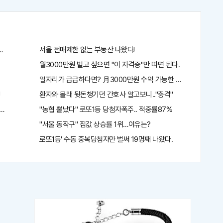
스
터
L
북
복
사
호 6자리 공개!? 꼭 확인해라!
서울 전매제한 없는 부동산 나왔다!
당첨 혜택 난리나!!
월3000만원 벌고 싶으면 "이 자격증"만 따면 된다.
일자리가 급급하다면? 月3000만원 수익 가능한 이 "자격증" 주목받
!
환자와 몰래 뒷돈챙기던 간호사 알고보니.."충격"
켰다!
"농협 뿔났다" 로또1등 당첨자폭주.. 적중률87%
"서울 동작구" 집값 상승률 1위…이유는?
로또1등' 수동 중복당첨자만 벌써 19명째 나왔다.