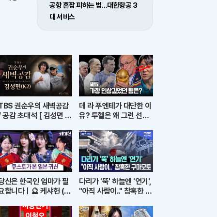
공항 혼잡 피하는 법…대한항공 3
대 서비스
TBS 권순우의 새벽공감
데 라 푸엔테가 대단한 이
/ 공감 초대석 [ 김성면 /
유? 투헬은 왜 그런 선택
K2 ]
을? 전술로 보는 월드컵
결산ㅣ개눈깔의 시선
당신은 한국인 엄마가 필
다리가 '뚝' 하늘엔 '연기',
요합니다ㅣ🔮 케샤헌 (w.
"아직 사람이.." 참혹한 구
큐스토)
마모토 [뉴스.zip/MBC
뉴스]