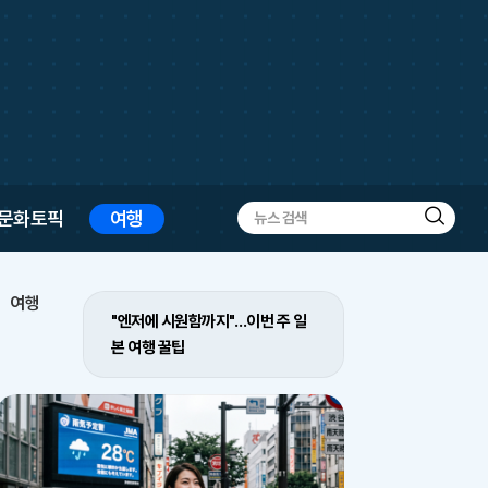
문화토픽
여행
검
색
여행
"엔저에 시원함까지"…이번 주 일
본 여행 꿀팁