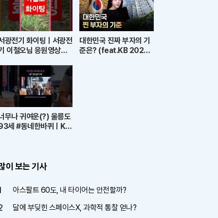
서광전기 화이팅ㅣ서광전
대한민국 진짜 부자의 기
기 이철오님 응원영상｜
준은? (feat.KB 2025
청계천 왜가리의 품격과
한국 부자 보고서)
좋은 기운
너무나 귀여운(?) 울릉도
93세 #동네한바퀴ㅣKB
S 260711 방송
많이 보는 기사
1
아스팔트 60도, 내 타이어는 안전할까?
2
달에 부딪힌 스페이스X, 과학적 통찰 얻나?