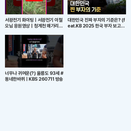
서광전기 화이팅ㅣ서광전기 이철
대한민국 진짜 부자의 기준은? (f
오님 응원영상｜청계천 왜가리의
eat.KB 2025 한국 부자 보고
품격과 좋은 기운
서)
너무나 귀여운(?) 울릉도 93세 #
동네한바퀴ㅣKBS 260711 방송