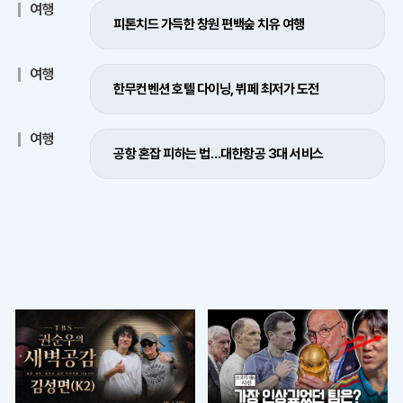
여행
피톤치드 가득한 창원 편백숲 치유 여행
여행
한무컨벤션 호텔 다이닝, 뷔페 최저가 도전
여행
공항 혼잡 피하는 법…대한항공 3대 서비스