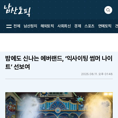
검
색
전체
남산정치
해외토픽
사회최신
경제
스포츠
연예토픽
밤에도 신나는 에버랜드, ‘익사이팅 썸머 나이
트’ 선보여
2025.08.11. 오후 01:48