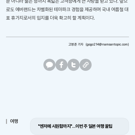
뿐 아니라 젊은 층까지 폭넓은 고객층에게 큰 사랑을 받고 있다. 앞으
로도 에버랜드는 차별화된 테마파크 경험을 제공하며 국내 여름철 대
표 휴가지로서의 입지를 더욱 확고히 할 계획이다.
고영준 기자
(gogo214@namsantopic.com)
카
페
트
U
카
이
위
R
오
스
터
L
톡
북
복
사
여행
"엔저에 시원함까지"…이번 주 일본 여행 꿀팁