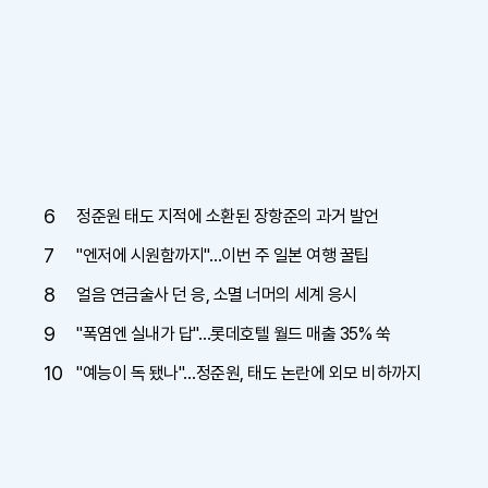
6
정준원 태도 지적에 소환된 장항준의 과거 발언
7
"엔저에 시원함까지"…이번 주 일본 여행 꿀팁
8
얼음 연금술사 던 응, 소멸 너머의 세계 응시
9
"폭염엔 실내가 답"…롯데호텔 월드 매출 35% 쑥
10
"예능이 독 됐나"…정준원, 태도 논란에 외모 비하까지