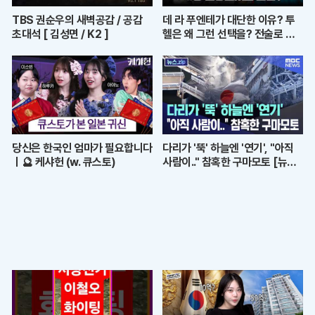
TBS 권순우의 새벽공감 / 공감
데 라 푸엔테가 대단한 이유? 투
초대석 [ 김성면 / K2 ]
헬은 왜 그런 선택을? 전술로 보
는 월드컵 결산ㅣ개눈깔의 시선
당신은 한국인 엄마가 필요합니다
다리가 '뚝' 하늘엔 '연기', "아직
ㅣ🔮 케샤헌 (w. 큐스토)
사람이.." 참혹한 구마모토 [뉴스.
zip/MBC뉴스]