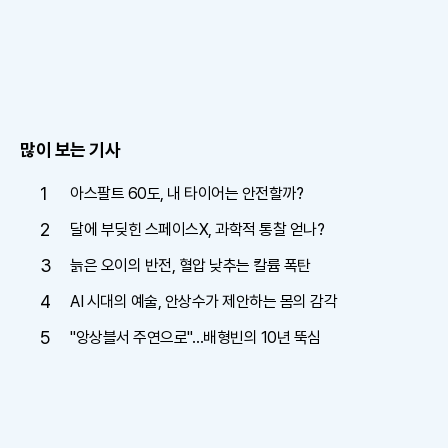
많이 보는 기사
1
아스팔트 60도, 내 타이어는 안전할까?
2
달에 부딪힌 스페이스X, 과학적 통찰 얻나?
3
늙은 오이의 반전, 혈압 낮추는 칼륨 폭탄
4
AI 시대의 예술, 안상수가 제안하는 몸의 감각
5
"앙상블서 주연으로"…배형빈의 10년 뚝심