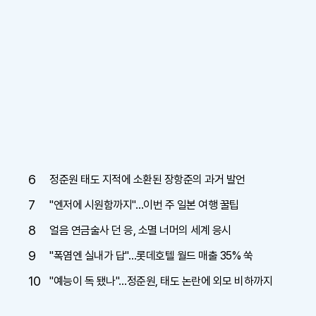
6
정준원 태도 지적에 소환된 장항준의 과거 발언
7
"엔저에 시원함까지"…이번 주 일본 여행 꿀팁
8
얼음 연금술사 던 응, 소멸 너머의 세계 응시
9
"폭염엔 실내가 답"…롯데호텔 월드 매출 35% 쑥
10
"예능이 독 됐나"…정준원, 태도 논란에 외모 비하까지