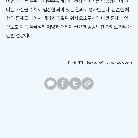
이번 연구는 젊은 나이일수록 비만이 건강에 미치는 악영향이 더 크
다는 사실을 수치로 입증한 의미 있는 결과로 평가받는다. 단순한 체
형의 문제를 넘어서 생명과 직결된 위험 요소로서의 비만 문제는 앞
으로도 더욱 적극적인 예방과 개입이 필요한 공중보건 과제로 자리매
김할 전망이다.
김수경 기자
(Sookyung@namsantopic.com)
카
페
트
U
카
이
위
R
오
스
터
L
톡
북
복
사