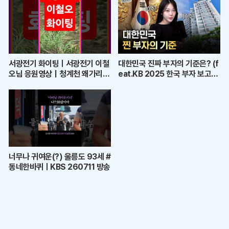
서광전기 화이팅ㅣ서광전기 이철
대한민국 진짜 부자의 기준은? (f
오님 응원영상｜청계천 왜가리의
eat.KB 2025 한국 부자 보고
품격과 좋은 기운
서)
너무나 귀여운(?) 울릉도 93세 #
동네한바퀴ㅣKBS 260711 방송