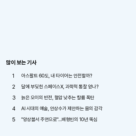
많이 보는 기사
1
아스팔트 60도, 내 타이어는 안전할까?
2
달에 부딪힌 스페이스X, 과학적 통찰 얻나?
3
늙은 오이의 반전, 혈압 낮추는 칼륨 폭탄
4
AI 시대의 예술, 안상수가 제안하는 몸의 감각
5
"앙상블서 주연으로"…배형빈의 10년 뚝심