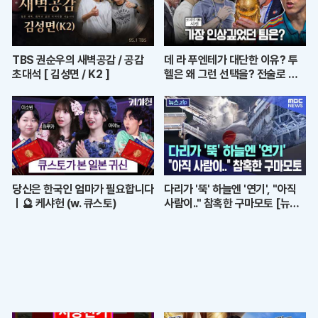
TBS 권순우의 새벽공감 / 공감
데 라 푸엔테가 대단한 이유? 투
초대석 [ 김성면 / K2 ]
헬은 왜 그런 선택을? 전술로 보
는 월드컵 결산ㅣ개눈깔의 시선
당신은 한국인 엄마가 필요합니다
다리가 '뚝' 하늘엔 '연기', "아직
ㅣ🔮 케샤헌 (w. 큐스토)
사람이.." 참혹한 구마모토 [뉴스.
zip/MBC뉴스]