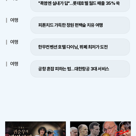
"폭염엔 실내가 답"…롯데호텔 월드 매출 35% 쑥
여행
피톤치드 가득한 창원 편백숲 치유 여행
여행
한무컨벤션 호텔 다이닝, 뷔페 최저가 도전
여행
공항 혼잡 피하는 법…대한항공 3대 서비스