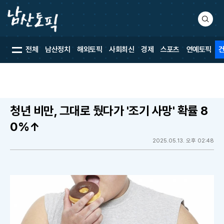
검
색
전체
남산정치
해외토픽
사회최신
경제
스포츠
연예토픽
청년 비만, 그대로 뒀다가 '조기 사망' 확률 8
0%↑
2025.05.13. 오후 02:48