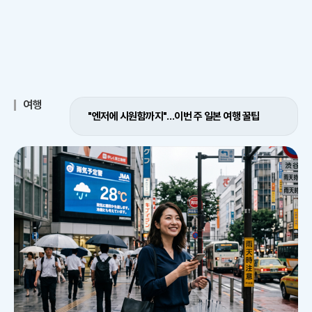
카
이
위
R
오
스
터
L
톡
북
복
사
여행
"엔저에 시원함까지"…이번 주 일본 여행 꿀팁