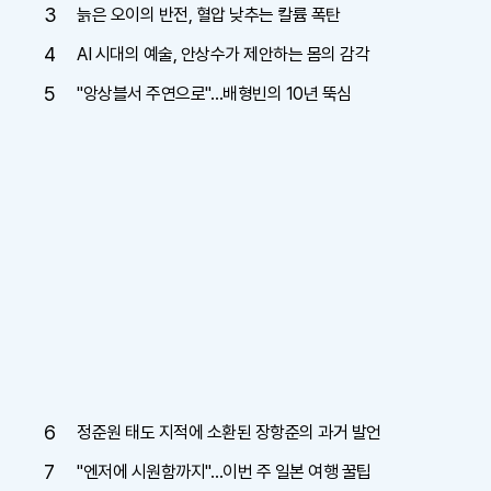
3
늙은 오이의 반전, 혈압 낮추는 칼륨 폭탄
4
AI 시대의 예술, 안상수가 제안하는 몸의 감각
5
"앙상블서 주연으로"…배형빈의 10년 뚝심
6
정준원 태도 지적에 소환된 장항준의 과거 발언
7
"엔저에 시원함까지"…이번 주 일본 여행 꿀팁