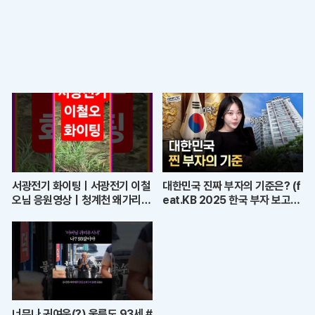
서광전기 화이팅ㅣ서광전기 이철
대한민국 진짜 부자의 기준은? (f
오님 응원영상｜청계천 왜가리의
eat.KB 2025 한국 부자 보고
품격과 좋은 기운
서)
너무나 귀여운(?) 울릉도 93세 #