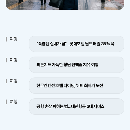
여행
"폭염엔 실내가 답"…롯데호텔 월드 매출 35% 쑥
여행
피톤치드 가득한 창원 편백숲 치유 여행
여행
한무컨벤션 호텔 다이닝, 뷔페 최저가 도전
여행
공항 혼잡 피하는 법…대한항공 3대 서비스