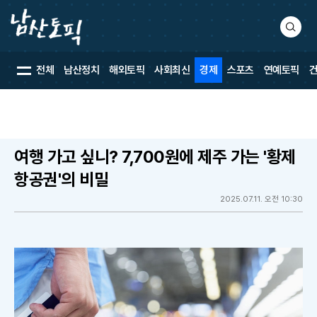
검
색
전체
남산정치
해외토픽
사회최신
경제
스포츠
연예토픽
여행 가고 싶니? 7,700원에 제주 가는 '황제
항공권'의 비밀
2025.07.11. 오전 10:30