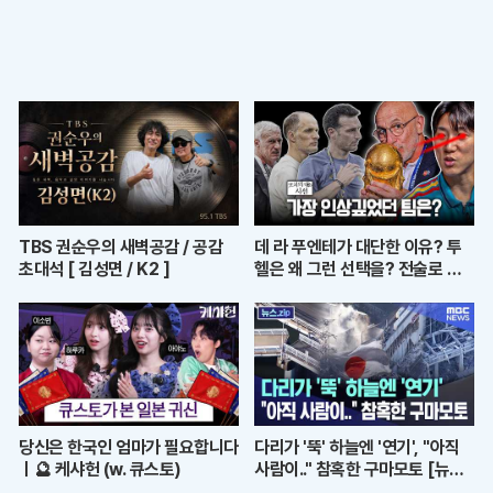
TBS 권순우의 새벽공감 / 공감
데 라 푸엔테가 대단한 이유? 투
초대석 [ 김성면 / K2 ]
헬은 왜 그런 선택을? 전술로 보
는 월드컵 결산ㅣ개눈깔의 시선
당신은 한국인 엄마가 필요합니다
다리가 '뚝' 하늘엔 '연기', "아직
ㅣ🔮 케샤헌 (w. 큐스토)
사람이.." 참혹한 구마모토 [뉴스.
zip/MBC뉴스]