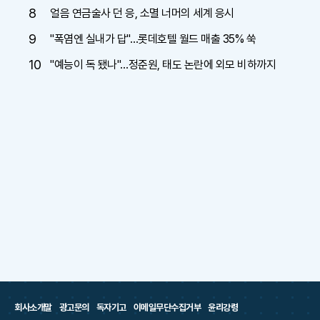
8
얼음 연금술사 던 응, 소멸 너머의 세계 응시
9
"폭염엔 실내가 답"…롯데호텔 월드 매출 35% 쑥
10
"예능이 독 됐나"…정준원, 태도 논란에 외모 비하까지
회사소개말
광고문의
독자기고
이메일무단수집거부
윤리강령