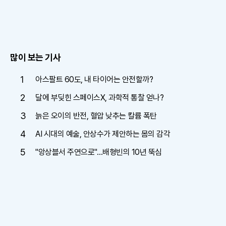
많이 보는 기사
1
아스팔트 60도, 내 타이어는 안전할까?
2
달에 부딪힌 스페이스X, 과학적 통찰 얻나?
3
늙은 오이의 반전, 혈압 낮추는 칼륨 폭탄
4
AI 시대의 예술, 안상수가 제안하는 몸의 감각
5
"앙상블서 주연으로"…배형빈의 10년 뚝심