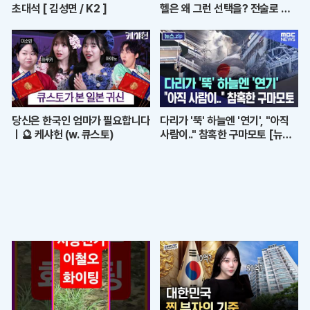
초대석 [ 김성면 / K2 ]
헬은 왜 그런 선택을? 전술로 보
는 월드컵 결산ㅣ개눈깔의 시선
당신은 한국인 엄마가 필요합니다
다리가 '뚝' 하늘엔 '연기', "아직
ㅣ🔮 케샤헌 (w. 큐스토)
사람이.." 참혹한 구마모토 [뉴스.
zip/MBC뉴스]