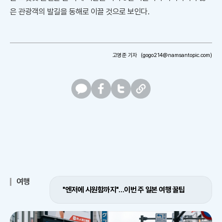
은 관광객의 발길을 동해로 이끌 것으로 보인다.
고영준 기자
(gogo214@namsantopic.com)
카
페
트
U
카
이
위
R
오
스
터
L
톡
북
복
사
여행
"엔저에 시원함까지"…이번 주 일본 여행 꿀팁