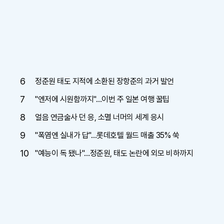
6
정준원 태도 지적에 소환된 장항준의 과거 발언
7
"엔저에 시원함까지"…이번 주 일본 여행 꿀팁
8
얼음 연금술사 던 응, 소멸 너머의 세계 응시
9
"폭염엔 실내가 답"…롯데호텔 월드 매출 35% 쑥
10
"예능이 독 됐나"…정준원, 태도 논란에 외모 비하까지