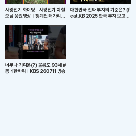
서광전기 화이팅ㅣ서광전기 이철
대한민국 진짜 부자의 기준은? (f
오님 응원영상｜청계천 왜가리의
eat.KB 2025 한국 부자 보고
품격과 좋은 기운
서)
너무나 귀여운(?) 울릉도 93세 #
동네한바퀴ㅣKBS 260711 방송