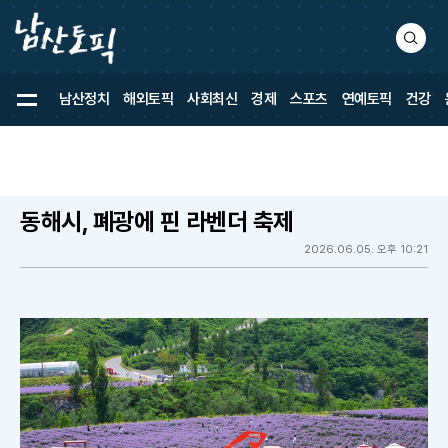
검
색
남산정치
해외토픽
사회최신
경제
스포츠
연예토픽
건강
동해시, 폐광에 핀 라벤더 축제
2026.06.05. 오후 10:21