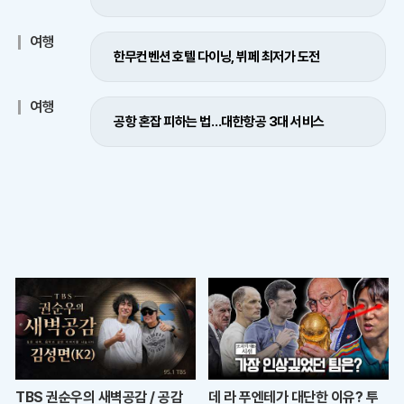
여행
한무컨벤션 호텔 다이닝, 뷔페 최저가 도전
여행
공항 혼잡 피하는 법…대한항공 3대 서비스
TBS 권순우의 새벽공감 / 공감
데 라 푸엔테가 대단한 이유? 투