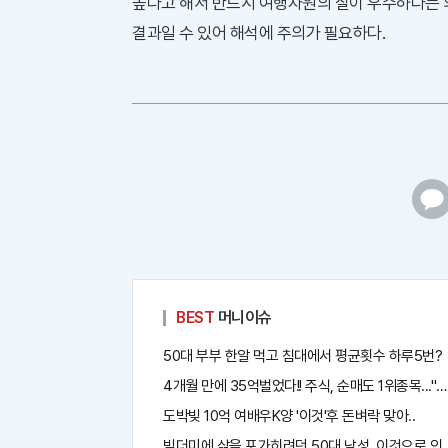
높다고 해서 반드시 여행자원의 질이 우수하다는 
결과일 수 있어 해석에 주의가 필요하다.
카
카
오
톡
BEST
머니이슈
50대 부부 한알 먹고 침대에서 평균횟수 하루5번?
4개월 만에 35억벌었다!! 주식, 순매도 1위종목..."
도박빚 10억 여배우K양 '이것'후 돈벼락 맞아..
빚더미에 삶을 포가히려던 50대 남성, 이것으로 