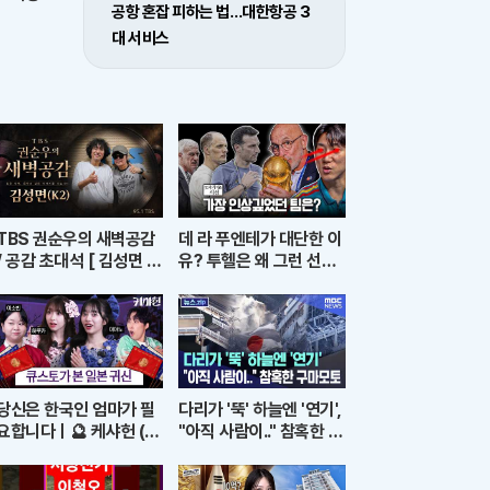
공항 혼잡 피하는 법…대한항공 3
대 서비스
TBS 권순우의 새벽공감
데 라 푸엔테가 대단한 이
/ 공감 초대석 [ 김성면 /
유? 투헬은 왜 그런 선택
K2 ]
을? 전술로 보는 월드컵
결산ㅣ개눈깔의 시선
당신은 한국인 엄마가 필
다리가 '뚝' 하늘엔 '연기',
요합니다ㅣ🔮 케샤헌 (w.
"아직 사람이.." 참혹한 구
큐스토)
마모토 [뉴스.zip/MBC
뉴스]