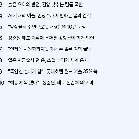
3
늙은 오이의 반전, 혈압 낮추는 칼륨 폭탄
4
AI 시대의 예술, 안상수가 제안하는 몸의 감각
5
"앙상블서 주연으로"…배형빈의 10년 뚝심
6
정준원 태도 지적에 소환된 장항준의 과거 발언
7
"엔저에 시원함까지"…이번 주 일본 여행 꿀팁
8
얼음 연금술사 던 응, 소멸 너머의 세계 응시
9
"폭염엔 실내가 답"…롯데호텔 월드 매출 35% 쑥
10
"예능이 독 됐나"…정준원, 태도 논란에 외모 비하
까지