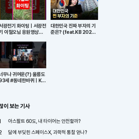
서광전기 화이팅ㅣ서광전
대한민국 진짜 부자의 기
기 이철오님 응원영상｜
준은? (feat.KB 2025
청계천 왜가리의 품격과
한국 부자 보고서)
좋은 기운
너무나 귀여운(?) 울릉도
93세 #동네한바퀴ㅣKB
S 260711 방송
많이 보는 기사
1
아스팔트 60도, 내 타이어는 안전할까?
2
달에 부딪힌 스페이스X, 과학적 통찰 얻나?