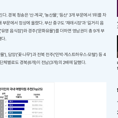
경북 청송은 '산·계곡', '농산물', '등산' 3개 부문에서 1위를 차
2개 부문에서 정상에 올랐다. 부산 중구도 '재래시장'과 '길거리 음
'유명 음식점')와 경주('문화유물')를 더하면 영남권이 총 9개 부
했다.
'), 담양('꽃·나무')과 전북 전주('민박·게스트하우스·모텔') 등 4
체별로도 경북(6개)이 전남(3개)의 2배에 달했다.