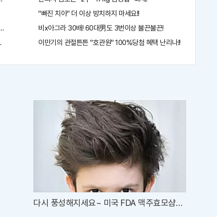
"빠진 치아" 더 이상 방치하지 마세요!!
당장사라!
비x아그라 30배! 60대男도 3번이상 불끈불끈!
라!!
이만기의 관절튼튼 "호관원" 100%당첨 혜택 난리나!!
다시 풍성해지세요~ 미국 FDA 맥주효모샴푸
!!