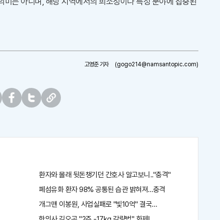
의미는 아니며, 해당 지역에서의 희소성이나 특정 분야에 집중된
고영준 기자
(gogo214@namsantopic.com)
페
트
U
이
위
R
스
터
L
북
복
사
환자와 몰래 뒷돈챙기던 간호사 알고보니.."충격"
충격"
폐섬유화 환자 98% 공통된 습관 밝혀져…충격
개그맨 이봉원, 사업실패로 "빛10억" 결국…
인생역전
한의사 김오곤 "2주 -17kg 감량법" 화제!