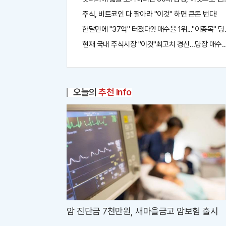
주식, 비트코인 다 팔아라 "이것" 하면 큰돈 번다!
한달만에 "37억" 터졌다?! 매수율 1위..."이종목" 
현재 국내 주식시장 "이것"최고치 경신...당장 매수해
오늘의
추천 Info
암 진단금 7천만원, 새마을금고 암보험 출시