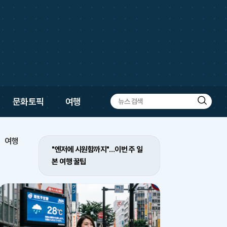
문화토픽
여행
검
색
여행
"엔저에 시원함까지"…이번 주 일
본 여행 꿀팁