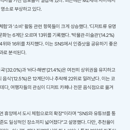
역사를 가진 점포들이 밀집해 있다. 최근에는 MZ세대 사이에서
 명소로 부상하고 있다.
'체험'과 '소비' 활동 관련 항목들이 크게 상승했다. '디저트류 유명
화'는 6계단 오르며 13위를 기록했다. '박물관·미술관'(14.2%)
해 14위와 16위를 차지했다. 이는 SNS에서 인증샷을 공유하기 좋은
과로 분석된다.
계곡'(32.0%)과 '바다·해변'(21.4%)은 여전히 상위권을 유지하고
 음식'(12.5%)은 12계단이나 추락해 22위로 밀려났다. 이는 코
 데다, 여행자들의 관심이 디저트 카페나 전문 음식점으로 옮겨
연 휴양에서 도시 체험으로의 확장"이라며 "SNS와 유튜브를 통
준도 일상적인 장소까지 넓어졌다"고 설명했다. 다만, 추천율이