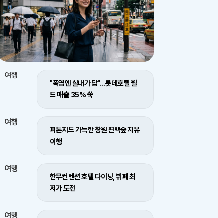
여행
"폭염엔 실내가 답"…롯데호텔 월
드 매출 35% 쑥
여행
피톤치드 가득한 창원 편백숲 치유
여행
여행
한무컨벤션 호텔 다이닝, 뷔페 최
저가 도전
여행