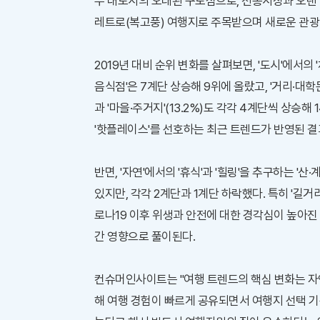
두 대도시의 오래된 구도심으로, 전통시장과 오랜 
레트로(복고풍) 여행지로 주목받으며 새로운 관광
2019년 대비 순위 변화를 살펴보면, '도시'에서의 
음식점'은 7계단 상승해 9위에 올랐고, '거리·대학문
과 '마을·주거지'(13.2%)도 각각 4계단씩 상승
'핫플레이스'를 선호하는 최근 트렌드가 반영된 결
반면, '자연'에서의 '휴식'과 '힐링'을 추구하는 '산·
있지만, 각각 2계단과 1계단 하락했다. 특히 '길거리
로나19 이후 위생과 안전에 대한 경각심이 높아진
간 영향으로 풀이된다.
컨슈머인사이트는 "여행 트렌드의 핵심 변화는 자
해 여행 경험이 빠르게 공유되면서 여행지 선택 기